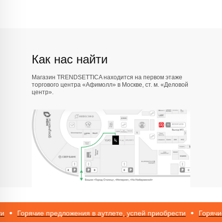
Как нас найти
Магазин TRENDSETTICA находится на первом этаже
торгового центра «Афимолл» в Москве, ст. м. «Деловой
центр».
Горячие предложения в аутлете, успей приобрести
Горячие п