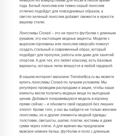
невероятно комфортными для носки в любое время
года. Белый лонгслив или темно-серый лонгслив
отлично подойдут для повседневных образов, а
светло-зеленый лонгслив добавит свежести и яркости
вашему стилю.
Лонгсливы Closed – это не просто футболки с длинным
рукавом, это настоящие модные акценты. Модели с
вырезом горловины или лонгслив оверсайз помогут
создать стильный и современный образ, который
подойдет для прогулок, работы или даже для занятий
спортом. А для тех, кто любит классику, есть базовые
варианты, которые легко впишутся в любой гардероб.
В нашем интернет-магазине Trendsettica.ru вы можете
купить лонгсливы Closed по лучшим условиям. Мы
регулярно проводим распродажи и акции, чтобы наши
клиенты могли получить модные вещи по выгодным
ценам. Добавьте понравившуюся модель в корзину
прямо сейчас – и обновите свой гардероб без лишних
хлопот. Кроме того, у нас вы найдете не только женские
лонгсливы, но и другие элементы модной одежды:
толстовки, свитшоты, шапки, платки, костюмы и даже
сумки через плечо. А для мужчин мы предлагаем
мужское нижнее белье, футболки и поло с длинным