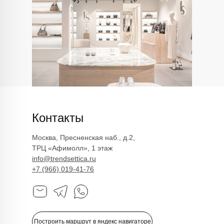
Контакты
Москва, Пресненская наб., д.2,
ТРЦ «Афимолл», 1 этаж
info@trendsettica.ru
+7 (966) 019-41-76
info@trendsettica.ru
+7 (966) 019-41-76
Каталог
О нас
Построить маршрут в яндекс навигаторе