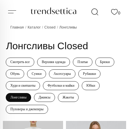
0
Главная
/
Каталог
/
Closed
/
Лонгсливы
Лонгсливы Closed
Смотреть все
Верхняя одежда
Платья
Брюки
Обувь
Сумки
Аксессуары
Рубашки
Худи и свитшоты
Футболки и майки
Юбки
Лонгсливы
Джинсы
Жакеты
Пуловеры и джемперы