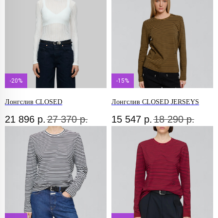
-20%
-15%
Лонгслив CLOSED
Лонгслив CLOSED JERSEYS
21 896
р.
27 370
р.
15 547
р.
18 290
р.