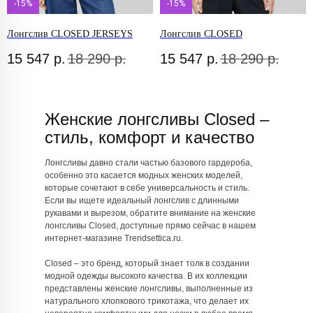
-15%
-15%
Лонгслив CLOSED JERSEYS
Лонгслив CLOSED
15 547
р.
18 290
р.
15 547
р.
18 290
р.
Женские лонгсливы Closed –
стиль, комфорт и качество
Лонгсливы давно стали частью базового гардероба,
особенно это касается модных женских моделей,
которые сочетают в себе универсальность и стиль.
Если вы ищете идеальный лонгслив с длинными
рукавами и вырезом, обратите внимание на женские
лонгсливы Closed, доступные прямо сейчас в нашем
интернет-магазине Trendsettica.ru.
Closed – это бренд, который знает толк в создании
модной одежды высокого качества. В их коллекции
представлены женские лонгсливы, выполненные из
натурального хлопкового трикотажа, что делает их