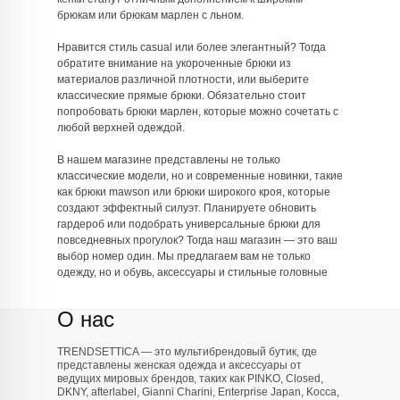
брюкам или брюкам марлен с льном.
Нравится стиль casual или более элегантный? Тогда
обратите внимание на укороченные брюки из
материалов различной плотности, или выберите
классические прямые брюки. Обязательно стоит
попробовать брюки марлен, которые можно сочетать с
любой верхней одеждой.
В нашем магазине представлены не только
классические модели, но и современные новинки, такие
как брюки mawson или брюки широкого кроя, которые
создают эффектный силуэт. Планируете обновить
гардероб или подобрать универсальные брюки для
повседневных прогулок? Тогда наш магазин — это ваш
выбор номер один. Мы предлагаем вам не только
одежду, но и обувь, аксессуары и стильные головные
уборы. Заказывайте прямо сейчас на trendsettica.ru и
делайте свой образ ярким и индивидуальным!
О нас
TRENDSETTICA — это мультибрендовый бутик, где
представлены женская одежда и аксессуары от
ведущих мировых брендов, таких как PINKO, Closed,
DKNY, afterlabel, Gianni Charini, Enterprise Japan, Kocca,