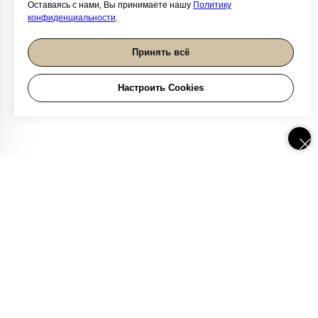
Оставаясь с нами, Вы принимаете нашу
Политику
конфиденциальности
.
Принять всё
Настроить Cookies
Как нас найти
Магазин TRENDSETTICA находится на первом этаже
торгового центра «Афимолл» в Москве, ст. м. «Деловой
центр».