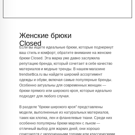
Женские брюки
Closed
Если вы ищете идеальные брюки, которые подчеркнут
ваш стиль и комфорт, обратите внимание на женские
брюки Closed. Эта марка уже давно заслужила
репутацию бренда, который сочетает в себе качество
материалов и модные тренды. В нашем магазине
trendsettica.ru вы найдете широкий ассортимент
одежды и обуви, включая самые популярные бренды.
Особенно актуальны для современных женщин —
брюки прямого или широкого кроя, которые идеально
подходят для любого случая.
В разделе "брюки широкого кроя" представлены
модели, выполненные из натуральных материалов,
таких как хлопка, лен и фланелевые ткани. Среди них
особенно популярны брюки марлен с льном —
отличный выбор для жарких дней, они хорошо
сочетаются с укороченными топами или классическими