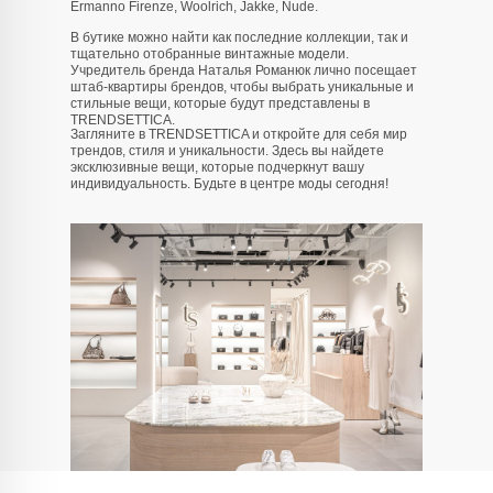
Ermanno Firenze, Woolrich, Jakke, Nude.
В бутике можно найти как последние коллекции, так и
тщательно отобранные винтажные модели.
Учредитель бренда Наталья Романюк лично посещает
штаб-квартиры брендов, чтобы выбрать уникальные и
стильные вещи, которые будут представлены в
TRENDSETTICA.
Загляните в TRENDSETTICA и откройте для себя мир
трендов, стиля и уникальности. Здесь вы найдете
эксклюзивные вещи, которые подчеркнут вашу
индивидуальность. Будьте в центре моды сегодня!
info@trendsettica.ru
+7 (966) 019-41-76
Каталог
О нас
Новинки
О брендах в магазине
Аксессуары
Как добраться до магазина
Белье
Новости
Блузы
Блог
Брюки
Верхняя одежда