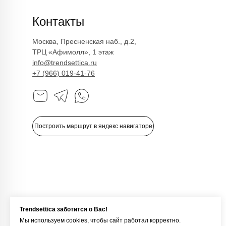
Контакты
Джинсы
Жакеты и жилеты
Контакты
Покупателям
Кардиганы и бомберы
Лонгсливы
Оплата и доставка
Обувь
Возврат
Москва, Пресненская наб., д.2,
Платья
Как оформить заказ
Пуловеры и джемперы
ТРЦ «Афимолл», 1 этаж
Рубашки
Политика
info@trendsettica.ru
Сумки
конфиденциальности
Футболки и майки
+7 (966) 019-41-76
Худи и свитшоты
Политика обработки
Шорты
персональных данных
Юбки
Реквизиты
Аутлет
Оферта
Построить маршрут в яндекс навигаторе
ИП Романюк Н.Н.
ИНН 616110027633
ОГРНИП 317774600562272
Trendsettica заботится о Вас!
Мы используем cookies, чтобы сайт работал корректно.