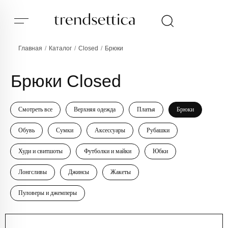
Главная
/
Каталог
/
Closed
/
Брюки
Брюки Closed
Смотреть все
Верхняя одежда
Платья
Брюки
Обувь
Сумки
Аксессуары
Рубашки
Худи и свитшоты
Футболки и майки
Юбки
Лонгсливы
Джинсы
Жакеты
Пуловеры и джемперы